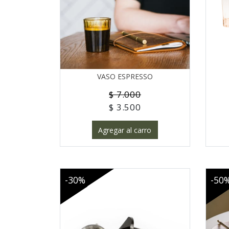
VASO ESPRESSO
$ 7.000
$ 3.500
Agregar al carro
-30%
-50