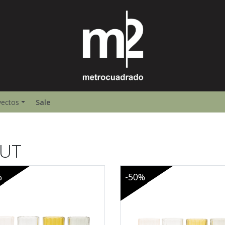
yectos
Sale
UT
%
-50%