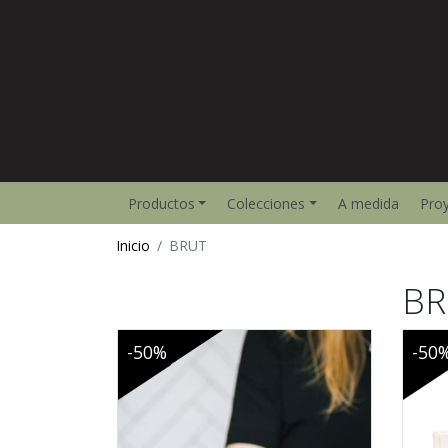
Productos
Colecciones
A medida
Pro
Inicio
BRUT
BR
-50%
-50