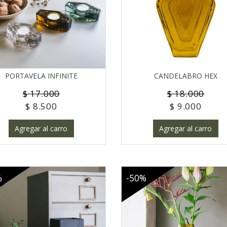
PORTAVELA INFINITE
CANDELABRO HEX
$ 17.000
$ 18.000
$ 8.500
$ 9.000
Agregar al carro
Agregar al carro
%
-50%