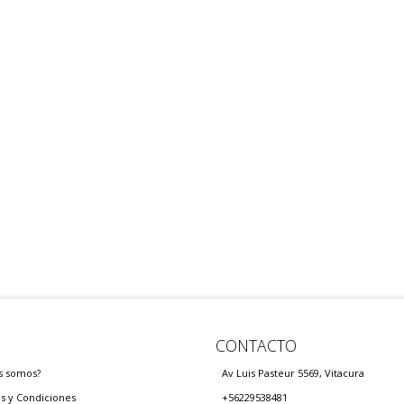
CONTACTO
s somos?
Av Luis Pasteur 5569, Vitacura
s y Condiciones
+56229538481