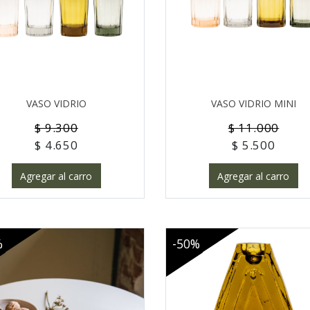
VASO VIDRIO
VASO VIDRIO MINI
$ 9.300
$ 11.000
$ 4.650
$ 5.500
Agregar al carro
Agregar al carro
%
-50%