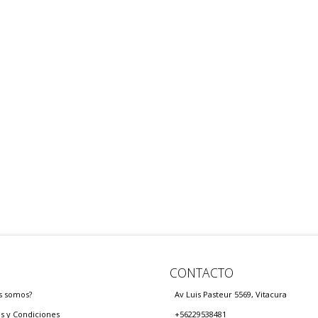
CONTACTO
s somos?
Av Luis Pasteur 5569, Vitacura
s y Condiciones
+56229538481