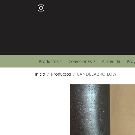
Productos
Colecciones
A medida
Pro
Inicio
Productos
CANDELABRO LOW