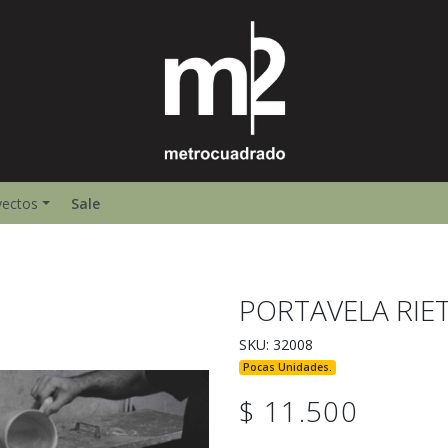
yectos
Sale
PORTAVELA RIE
SKU: 32008
Pocas Unidades.
$ 11.500