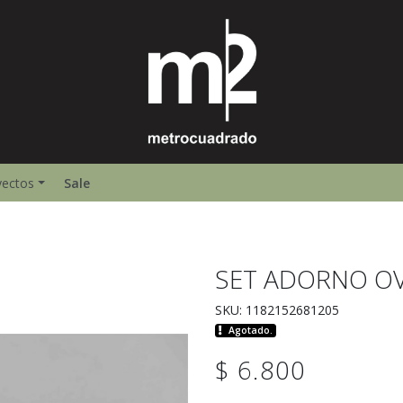
yectos
Sale
SET ADORNO O
SKU: 1182152681205
Agotado.
$ 6.800