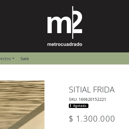
yectos
Sale
SITIAL FRIDA
SKU: 160620152221
Agotado.
$ 1.300.000