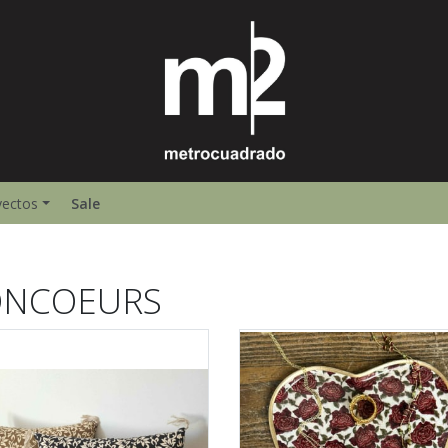
yectos
Sale
ONCOEURS