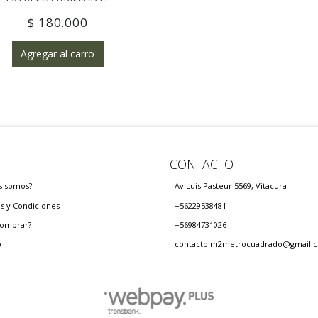
$ 180.000
Agregar al carro
CONTACTO
s somos?
Av Luis Pasteur 5569, Vitacura
s y Condiciones
+56229538481
omprar?
+56984731026
o
contacto.m2metrocuadrado@gmail.